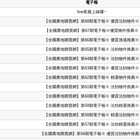
電子報
line客服上線囉~
【全國農地聯賣網】第68期電子報※ 優質法拍物件※
【全國農地聯賣網】第67期電子報※優質物件推薦※
【全國農地聯賣網】第66期電子報※ 優質漁塭推薦※
【全國農地聯賣網】第65期電子報※ 法拍物件推薦※
【全國農地聯賣網】第64期電子報※ 法拍物件推薦※
【全國農地聯賣網】第63期電子報※ 優質法拍物件※
【全國農地聯賣網】第62期電子報※ 精選物件推薦※
【全國農地聯賣網】第61期電子報※ 法拍物件推薦※
【全國農地聯賣網】第60期電子報※ 優質法拍物件※
【全國農地聯賣網】第59期電子報※ 法拍精選推薦※
【全國農地聯賣網】第58期電子報※ 精選法拍物件※
【全國農地聯賣網】第57期電子報※ 法拍精選推薦※
【全國農地聯賣網】第56期電子報※ 優質法拍物件推薦