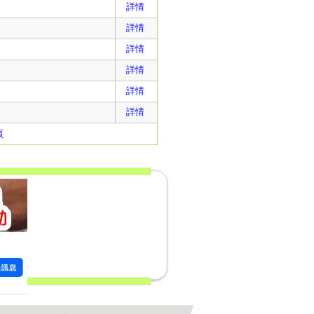
詳情
詳情
詳情
詳情
詳情
詳情
頁