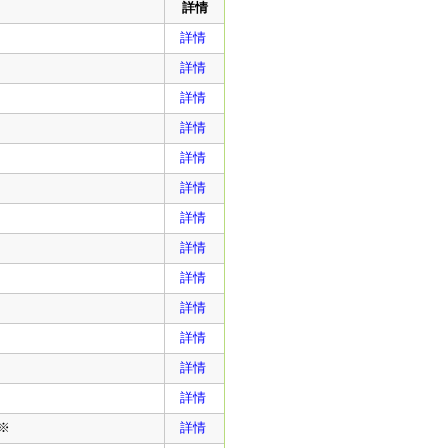
詳情
詳情
詳情
詳情
詳情
詳情
詳情
詳情
詳情
詳情
詳情
詳情
詳情
詳情
※
詳情