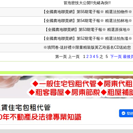
冒泡密技大公開!!先睹為快!!
【全國農地聯賣網】第55期電子報※ 精選法拍物件※
【全國農地聯賣網】第54期電子報※ 精選法拍林地※
【全國農地聯賣網】第53期電子報※ 精選原保地※
【全國農地聯賣網】第52期電子報※ 精選法拍魚塭※
※填問卷-送好禮※限量精裝版黃乙玲簽名CD送給您
第一頁 上一頁 1
2
3
4
5
之 5
下一頁
最後