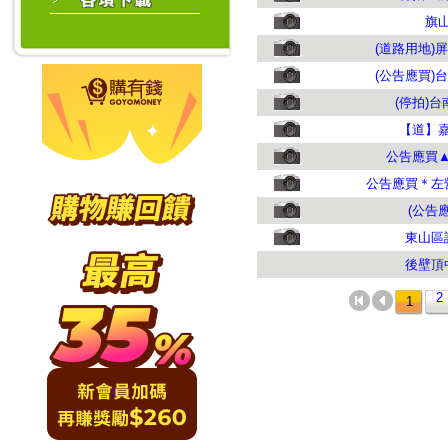
旗
(道路用地)
(公告應買)
(停拍)
【道】
公告應買
公告應買＊左
(公告
東山區
後壁頂
2
1