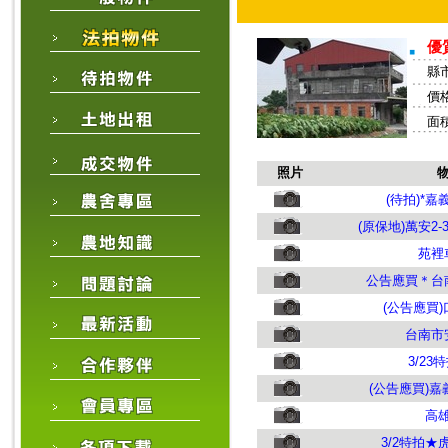
優
縣
價格
面積
照片
(待拍)*
(原保地)萬安2-
苑裡
公告應買＊台
(公告應買)
台南市
3/2
(公告應買)
高
3/2特拍★