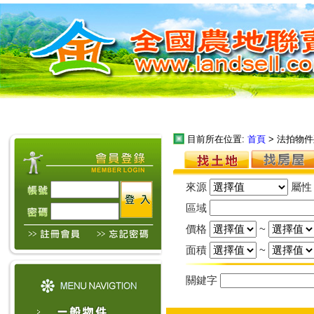
目前所在位置:
首頁
> 法拍物
來源
屬
區域
價格
~
面積
~
關鍵字