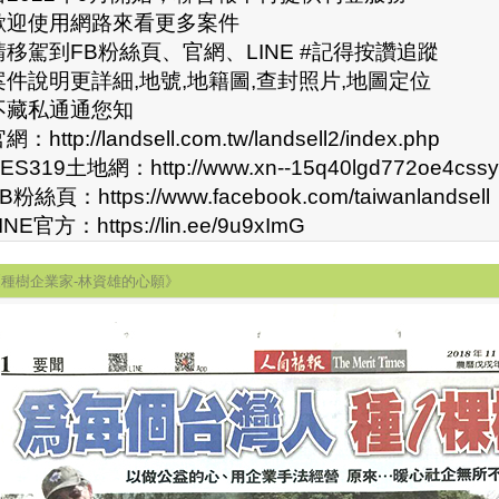
歡迎使用網路來看更多案件
請移駕到FB粉絲頁、官網、LINE #記得按讚追蹤
案件說明更詳細,地號,地籍圖,查封照片,地圖定位
不藏私通通您知
網：http://landsell.com.tw/landsell2/index.php
ES319土地網：http://www.xn--15q40lgd772oe4cssyz
B粉絲頁：https://www.facebook.com/taiwanlandsell
INE官方：https://lin.ee/9u9xImG
《種樹企業家-林資雄的心願》