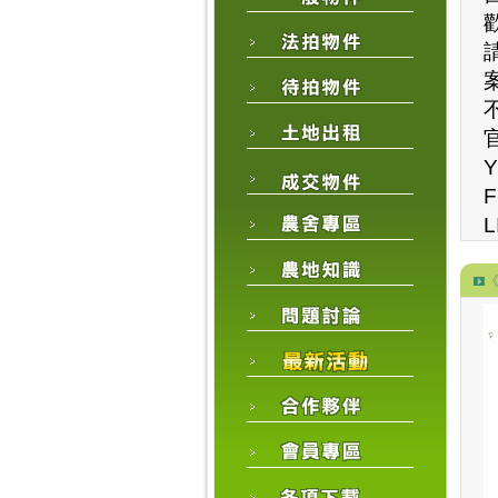
官
Y
F
L