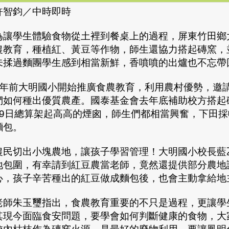
許智鈞／中時即時
為讓學生體驗食物從土裡到餐桌上的過程，屏東竹田鄉
農教育，種植紅、黃豆等作物，師生還協力搭起磚窯，
未揉過麵團學生感到相當新鮮，香噴噴的出爐也不忘帶
3年前大明國小開始推廣食農教育，利用農村優勢，邀
們如何種出優質農產。國泰基金會去年底補助校方搭起
19日總算架起高高的煙囪，師生們都相當興奮，下田
麵包。
農民切出小塊農地，讓孩子學習管理！大明國小校長藍
地包圍，有幸請到紅豆農當老師，竟然還提供部分農地
心，孩子辛苦種出的紅豆做成麵包後，也會主動拿給地
老師朱玉璽指出，食農教育重要的不只是過程，更讓學
其現今面臨食安問題，要學會如何判斷健康的食物，大