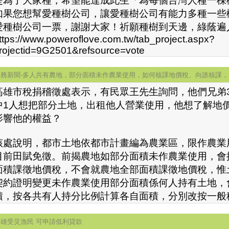
是為了大家種，希望能達成此生「為每個台灣人種一棵
如果您想幫愛種樹公司，讓愛種樹公司有能力多種一些
愛種樹公司一票，謝謝大家！祈願種樹到天邊，綠蔭遍
ttps://www.poweroflove.com.tw/tab_project.aspx?
rojectid=9G2501&refsource=vote
稅務新聞-多人共有農地，部分面積未作農業使用，如何核課地價稅、向誰核課，
高雄市稅捐稽徵處表示，有民眾王先生詢問，他們兄弟
中1人想把部分土地，出租他人營業使用，他想了解地
影響他的權益？
該處說明，都市土地依都市計畫編為農業區，限作農業
目前田賦免徵。前揭農地如部分面積未作農業使用，會
面積課徵地價稅，不會就農地全部面積課徵地價稅，惟
契約證明變更未作農業使用部分面積係何人持有土地，
積，按各共有人持分比例計算各自面積，分別改按一般
高雄受災漁民 可申請低利貸款