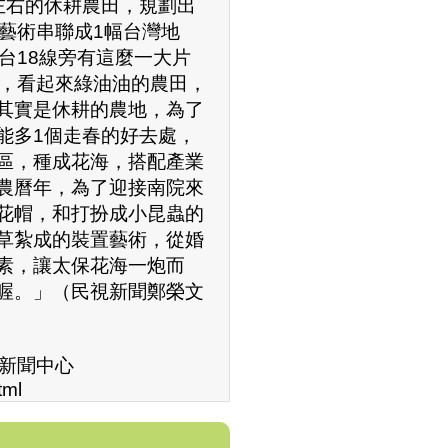
左右的休耕農田，規劃出
藝術串聯成1幅台灣地
台18線旁有這麼一大片
圖，看起來綠油油的農田，
其實是休耕的農地，為了
能多1個走春的好去處，
區，種成花海，搭配產業
農曆年，為了迎接南院來
花帽，和打扮成小昆蟲的
草紮成的裝置藝術，從婚
素，讓太保花海一炮而
喔。」（民視新聞鄭榮文
浪新聞中心
tml