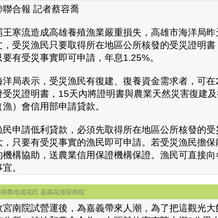
@聯合報 記者蔡容喬
霸王寒流造成高雄養殖漁業嚴重損失，高雄市海洋局昨
文，受災漁民只要取得所在地區公所核發的受災證明書
只要有受災事實即可申請，年息1.25%。
海洋局表示，受災漁民有復建、復養資金需求者，可在
發受災證明書，15天內將證明書與農業天然災害復建
（漁）會信用部申請貸款。
漁民申請低利貸款，必須先取得所在地區公所核發的受
大，只要有受災事實的漁民即可申請。若受災漁民擔保
的機構協助，送農業信用保證機構保證。漁民可直接向
事宜。
休耕農地成花田 嘉義花海迎南院
故宮南院試營運後，為嘉義帶來人潮，為了把這觀光大