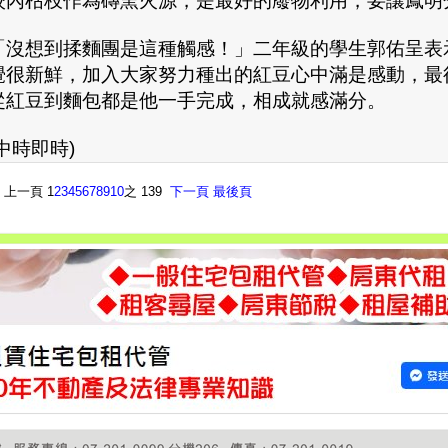
校內枯枝作為磚窯火源，是最好的廢物利用，要讓鳳明
「沒想到揉麵團是這種觸感！」二年級的學生郭佑呈表
覺很新鮮，加入大家努力種出的紅豆心中滿是感動，最
從紅豆到麵包都是他一手完成，相成就感滿分。
(中時即時)
 上一頁 1
2
3
4
5
6
7
8
9
10
之 139
下一頁
最後頁