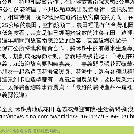
市公所，特地和農會合作，在距離故宮南院大概3公里
25公頃的花海區，不只以稻草紮出裝置藝術，還把裝置
圖，相當特別．從82號快速道路往故宮南院的方向，在
約25公頃的農田，空拍鏡頭中，農田裡還有個台灣地
拉低角度看，其實是個已經開始綻放的油菜花田。這裡
讓過年期間到故宮南院旅遊的遊客，甚至返鄉的遊子，
太保市公所特地和農會合作，將休耕中的有機米生產專
活動，規劃成花海節活動。嘉義縣長張花冠：「特別在
嘉義，花海迎故宮要翻轉嘉義。」嘉義縣長張花冠頭戴
小朋友一起為這個花海節暖身。花海中，還有各種以稻
禮造景到卡通造型都有，嘉義這個農業縣，要以農業元
紅。太保農會總幹事黃麗貞：「最好的農特產品在這裡
嘉義縣報導）
詳全文 休耕農地成花田 嘉義花海迎南院-生活新聞-新
ttp://news.sina.com.tw/article/20160127/16056029.h
偏鄉小學推食農教育 搭起磚窯烤麵包