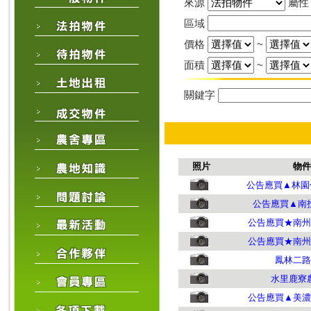
來源
屬
區域
價格
~
面積
~
關鍵字
照片
物件
公告應買▲林園
公告應買▲南
公告應買★南州
公告應買★南州
鳳林二路
水里鹿寮
公告應買▲美濃